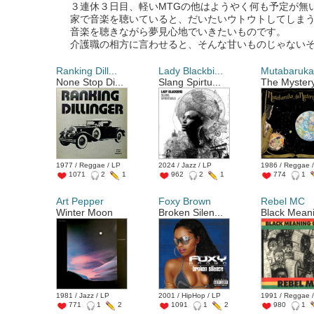
３連休３日目、軽いMTGの他はようやく何も予定が無
家で音楽を聴いていると、だいたいウトウトしてしま
音楽を聴きながら夢見心地でいきたいものです。
介護職の相方に言わせると、そんな甘いものじゃない
Ranking Dill...
Lady Blackbi...
Mutabaruk
None Stop Di...
Slang Spirtu...
The Mystery
1977 / Reggae / LP
2024 / Jazz / LP
1986 / Reggae 
1071
2
1
962
2
1
774
1
Art Pepper
Foxy Brown
Rebel MC
Winter Moon
Broken Silen...
Black Meani
1981 / Jazz / LP
2001 / HipHop / LP
1991 / Reggae 
771
1
2
1091
1
2
980
1