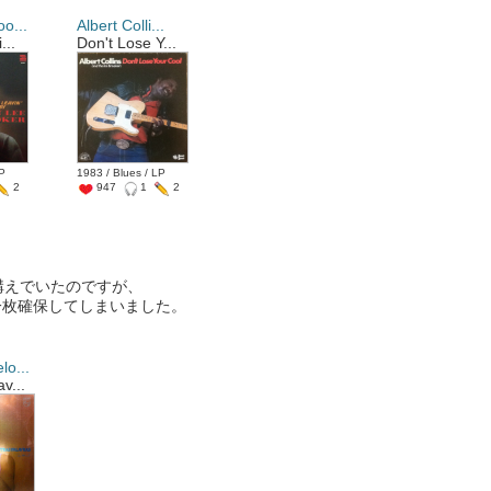
o...
Albert Colli...
...
Don't Lose Y...
LP
1983 / Blues / LP
2
947
1
2
構えでいたのですが、
一枚確保してしまいました。
lo...
v...