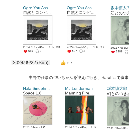
Ogre You Ass...
Ogre You Ass...
坂本慎太
自然とコンピ...
自然とコンピ...
幻とのつき
2024 / Rock/Pop... / LP, CD
2024 / Rock/Pop... / LP, CD
2011 / Rock/P
587
3
587
3
9388
2024/09/22 (Sun)
157
中野で仕事のづいちゃんを迎えに行き、Harah's で食
Nala Sinephr...
MJ Lenderman
坂本慎太郎
Space 1.8
Manning Fire...
幻とのつきあ.
2021 / Jazz / LP
2024 / Rock/Pop... / LP
2011 / Rock/Pop.