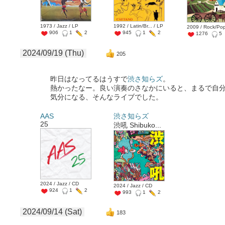
1973 / Jazz / LP
1992 / Latin/Br... / LP
2009 / Rock/Pop
906
1
2
945
1
2
1276
5
2024/09/19 (Thu)
205
昨日はなってるはうすで
渋さ知らズ
。
熱かったなー。良い演奏のさなかにいると、まるで自
気分になる、そんなライブでした。
AAS
渋さ知らズ
25
渋吼 Shibuko...
2024 / Jazz / CD
2024 / Jazz / CD
924
1
2
993
1
2
2024/09/14 (Sat)
183