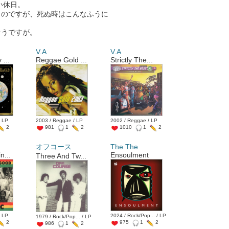
い休日。
うのですが、死ぬ時はこんなふうに
そうですが。
a
V.A
V.A
 ...
Reggae Gold ...
Strictly The...
/ LP
2003 / Reggae / LP
2002 / Reggae / LP
2
981
1
2
1010
1
2
オフコース
The The
n...
Ensoulment
Three And Tw...
/ LP
2024 / Rock/Pop... / LP
1979 / Rock/Pop... / LP
2
975
1
2
986
1
2