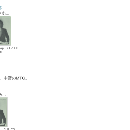
郎
あ...
op... / LP, CD
8
事。中野のMTG。
..
.. / LP, CD