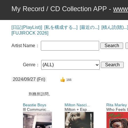
My Record / CD Collection APP -
www.
[日記(PlayList)]
[私を構成する...]
[最近の...]
[積ん読(聴)...
[FUJIROCK 2026]
Artist Name：
Genre：
2024/09/27 (Fri)
166
刑務所訪問。
Beastie Boys
Milton Nasci...
Rita Marley
Ill Communic...
Milton + Esp...
Who Feels It