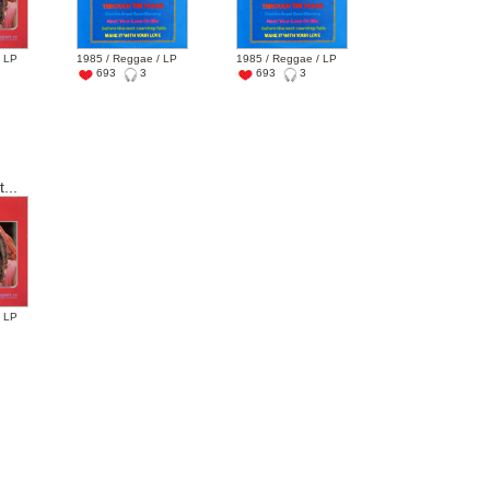
/ LP
1985 / Reggae / LP
1985 / Reggae / LP
693
3
693
3
...
/ LP