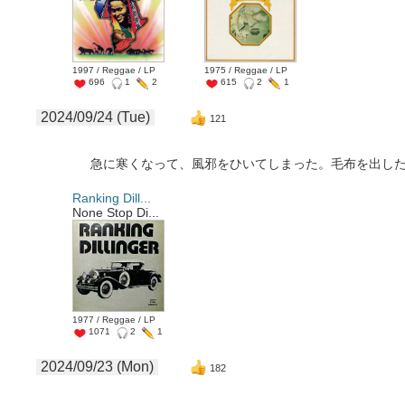
1997 / Reggae / LP
1975 / Reggae / LP
696
1
2
615
2
1
2024/09/24 (Tue)
121
急に寒くなって、風邪をひいてしまった。毛布を出し
Ranking Dill...
None Stop Di...
1977 / Reggae / LP
1071
2
1
2024/09/23 (Mon)
182