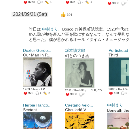
8268
2
1
835
2
1
9388
8
2024/09/21 (Sat)
194
昨日は
中村まり
、Bosco @神保町試聴室。1920年
めん鶏が卵を産んだ事を歌にするなんて、なんて平和な
と思った。僕が惹かれるオールドタイム・ミュージッ
Dexter Gordo...
坂本慎太郎
Portishead
Our Man In P...
Third
幻とのつきあ...
1963 / Jazz / LP
2008 / Rock/Po
2011 / Rock/Pop... / LP, CD
928
1
2
620
1
9388
8
Herbie Hanco...
Caetano Velo...
中村まり
Sextant
Circuladô V...
Beneath the 