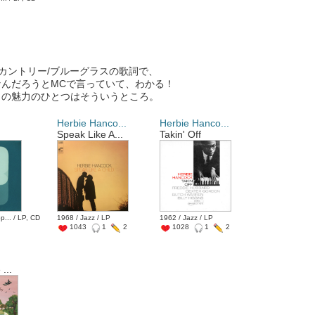
代のカントリー/ブルーグラスの歌詞で、
んだろうとMCで言っていて、わかる！
クの魅力のひとつはそういうところ。
Herbie Hanco...
Herbie Hanco...
Speak Like A...
Takin' Off
p... / LP, CD
1968 / Jazz / LP
1962 / Jazz / LP
1043
1
2
1028
1
2
...