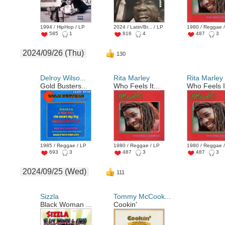
1994 / HipHop / LP
2024 / Latin/Br... / LP
1980 / Reggae 
585
1
816
4
487
3
2024/09/26 (Thu)
130
Delroy Wilso...
Rita Marley
Rita Marley
Gold Busters...
Who Feels It...
Who Feels It
1985 / Reggae / LP
1980 / Reggae / LP
1980 / Reggae 
693
3
487
3
487
3
2024/09/25 (Wed)
111
Sizzla
Tommy McCook...
Black Woman ...
Cookin'