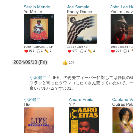
Sergio Mende...
Joe Sample
John Lee Ho
Ye-Me-Le
Fancy Dance
You're Leavi
1969 / Latin/Br... / LP
1981 / Jazz / LP
1968 / Blues / 
935
1
2
977
1
2
904
1
2024/09/13 (Fri)
204
小沢健二
「LIFE」の再発フィーバーに対しては静観の
フラッと寄ったタワレコにたくさん売っていたので、
良いアルバムですよね。
小沢健二
Amaro Freita...
Caetano Ve
Y'Y
Outras Pala
Life