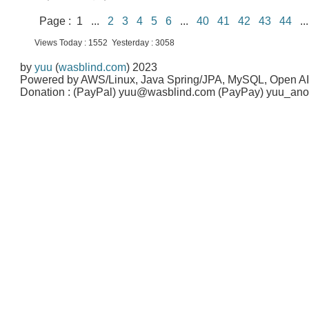
Page : 1 ...
2
3
4
5
6
...
40
41
42
43
44
.
Views Today : 1552 Yesterday : 3058
by
yuu
(
wasblind.com
) 2023
Powered by AWS/Linux, Java Spring/JPA, MySQL, Open A
Donation : (PayPal) yuu@wasblind.com (PayPay) yuu_a