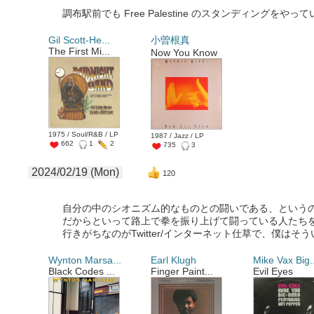
調布駅前でも Free Palestine のスタンディングをや
Gil Scott-He...
小曽根真
The First Mi...
Now You Know
1975 / Soul/R&B / LP
1987 / Jazz / LP
662
1
2
735
3
2024/02/19 (Mon)
120
自分の中のシオニズム的なものとの闘いである、という
だからといって路上で拳を振り上げて闘っている人たち
行きがちなのがTwitter/インターネット仕草で、僕は
Wynton Marsa...
Earl Klugh
Mike Vax Big.
Black Codes ...
Finger Paint...
Evil Eyes