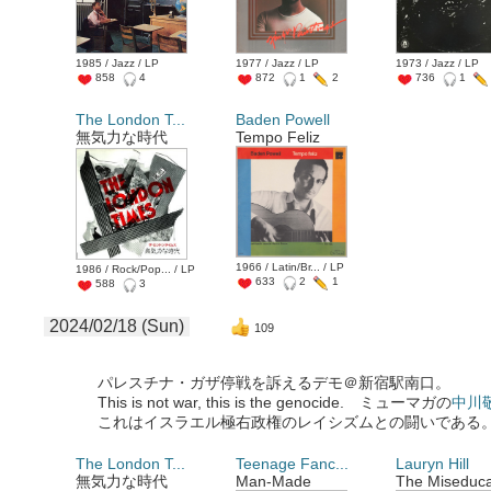
1985 / Jazz / LP
1977 / Jazz / LP
1973 / Jazz / LP
858
4
872
1
2
736
1
The London T...
Baden Powell
無気力な時代
Tempo Feliz
1966 / Latin/Br... / LP
1986 / Rock/Pop... / LP
633
2
1
588
3
2024/02/18 (Sun)
109
パレスチナ・ガザ停戦を訴えるデモ＠新宿駅南口。
This is not war, this is the genocide. ミューマガの
中川
これはイスラエル極右政権のレイシズムとの闘いである
The London T...
Teenage Fanc...
Lauryn Hill
無気力な時代
Man-Made
The Miseduca