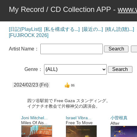
My Record / CD Collection APP -
www.w
[日記(PlayList)]
[私を構成する...]
[最近の...]
[積ん読(聴)...]
[FUJIROCK 2026]
Artist Name：
Genre：
2024/02/23 (Fri)
86
四ツ谷駅前で Free Gaza スタンディング。
イグナチオ教会で片柳神父の講演会。
Joni Mitchel...
Israel Vibra...
小曽根真
Miles Of Ais...
Free To Move
After