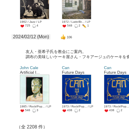
1962 / Jazz / LP
1972 / Latin/Br... / LP
725
4
548
2
1
2024/02/12 (Mon)
106
友人・亜希子氏を教会にご案内。
調布の美味しいケーキ屋さん・フキアージュのケーキを
John Cale
Can
Can
Artificial I...
Future Days
Future Days
1985 / Rock/Pop... / LP
1973 / Rock/Pop... / LP
1973 / Rock/Pop...
546
3
438
2
438
2
（全 2208 件）