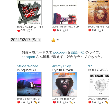
2005 / Rock/Pop... / LP
1998 / HipHop / C
1986 / Rock/Pop... / LP
638
4
838
1
588
3
2024/02/17 (Sat)
76
阿佐ヶ谷ハーネスで
pocopen
&
西脇一弘
のライブ。
pocopen
さん風邪で歌えず、残念なライブであった。
Stevie Wonde...
Jimmy Riley
dip
In Square Ci...
Rydim Driven
HOLLOWGA
1985 / Soul/R&B / LP
1981 / Reggae / LP
2023 / Rock/Pop...
703
1
2
646
1
2
603
2