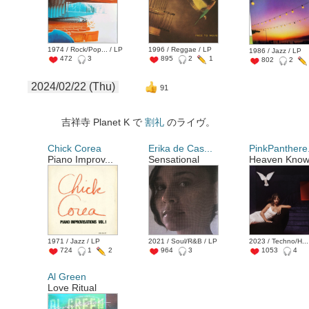
1974 / Rock/Pop... / LP
1996 / Reggae / LP
1986 / Jazz / LP
472
3
895
2
1
802
2
2024/02/22 (Thu)
91
吉祥寺 Planet K で
割礼
のライヴ。
Chick Corea
Erika de Cas...
PinkPanthere.
Piano Improv...
Sensational
Heaven Kno
1971 / Jazz / LP
2021 / Soul/R&B / LP
2023 / Techno/H...
724
1
2
964
3
1053
4
Al Green
Love Ritual