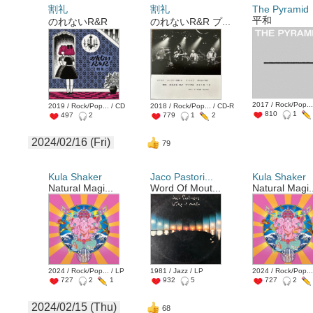
割礼
割礼
The Pyramid
平和
のれないR&R
のれないR&R プ...
2017 / Rock/Pop...
2019 / Rock/Pop... / CD
2018 / Rock/Pop... / CD-R
810
1
497
2
779
1
2
2024/02/16 (Fri)
79
Kula Shaker
Jaco Pastori...
Kula Shaker
Natural Magi...
Word Of Mout...
Natural Magi.
2024 / Rock/Pop... / LP
1981 / Jazz / LP
2024 / Rock/Pop...
727
2
1
932
5
727
2
2024/02/15 (Thu)
68