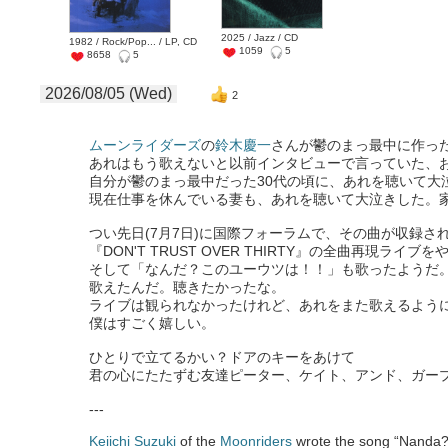
2025 / Jazz / CD
1982 / Rock/Pop... / LP, CD
1059
5
8658
5
2026/08/05 (Wed)
2
ムーンライダーズ
の
鈴木慶一
さんが鬱のまっ最中に作っ
あれはもう歌えないと以前インタビューで言っていた、
自分が鬱のまっ最中だった30代の頃に、あれを聴いて大
現在仕事を休んでいる妻も、あれを聴いて大泣きした。
つい先日(7月7日)に国際フォーラムで、その曲が収録さ
『DON'T TRUST OVER THIRTY』の全曲再現ライブ
そして「なんだ？このユーウツは！！」も歌ったようだ
歌えたんだ。聴きたかったな。
ライブは観られなかったけれど、あれをまた歌えるよう
僕はすごく嬉しい。
ひとりで立てるかい？ドアのキーをあけて
君の心にたたずむ友達ピーター、ケイト、アンド、ガー
---
Keiichi Suzuki
of the
Moonriders
wrote the song “Nanda?