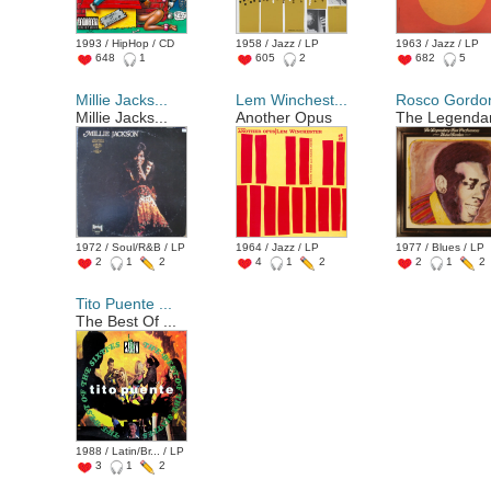
1993 / HipHop / CD
1958 / Jazz / LP
1963 / Jazz / LP
648
1
605
2
682
5
Millie Jacks...
Lem Winchest...
Rosco Gordo
Millie Jacks...
Another Opus
The Legendar
1972 / Soul/R&B / LP
1964 / Jazz / LP
1977 / Blues / LP
2
1
2
4
1
2
2
1
2
Tito Puente ...
The Best Of ...
1988 / Latin/Br... / LP
3
1
2