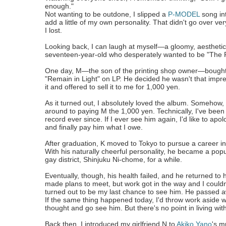
enough."
Not wanting to be outdone, I slipped a
P-MODEL
song int
add a little of my own personality. That didn't go over very
I lost.
Looking back, I can laugh at myself—a gloomy, aesthetic
seventeen-year-old who desperately wanted to be "The P
One day, M—the son of the printing shop owner—bought
"Remain in Light" on LP. He decided he wasn't that impr
it and offered to sell it to me for 1,000 yen.
As it turned out, I absolutely loved the album. Somehow,
around to paying M the 1,000 yen. Technically, I've been
record ever since. If I ever see him again, I'd like to apo
and finally pay him what I owe.
After graduation, K moved to Tokyo to pursue a career in
With his naturally cheerful personality, he became a popu
gay district, Shinjuku Ni-chome, for a while.
Eventually, though, his health failed, and he returned t
made plans to meet, but work got in the way and I couldn
turned out to be my last chance to see him. He passed a
If the same thing happened today, I'd throw work aside 
thought and go see him. But there's no point in living wit
Back then, I introduced my girlfriend N to
Akiko Yano
's m