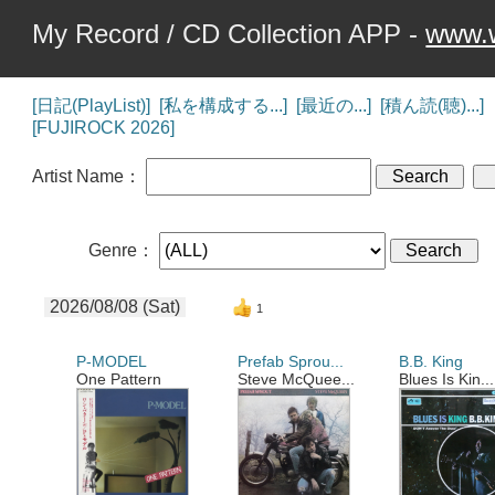
My Record / CD Collection APP -
www.w
[日記(PlayList)]
[私を構成する...]
[最近の...]
[積ん読(聴)...]
[FUJIROCK 2026]
Artist Name：
Genre：
2026/08/08 (Sat)
1
P-MODEL
Prefab Sprou...
B.B. King
One Pattern
Steve McQuee...
Blues Is Kin...