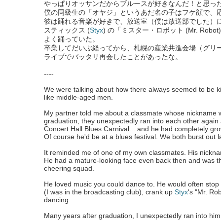
やっぱりオッサンだからブルースが好きなんだ！と思っ
僕の同級生の「オヤジ」というあだ名の子はフケ顔で、
彼は踊れる音楽が好きで、放送室（僕は放送部でした）
スティックス (
Styx
) の「ミスター・ロボット (Mr. Ro
よく踊っていた。
卒業してだいぶ経ってから、札幌の産業共進会場（グリ
ライブでバッタリ再会したことがあったな。
----
We were talking about how there always seemed to be k
like middle-aged men.
My partner told me about a classmate whose nickname 
graduation, they unexpectedly ran into each other again 
Concert Hall Blues Carnival....and he had completely gr
Of course he'd be at a blues festival. We both burst out 
It reminded me of one of my own classmates. His nickna
He had a mature-looking face even back then and was the
cheering squad.
He loved music you could dance to. He would often stop
(I was in the broadcasting club), crank up
Styx
's "Mr. Rob
dancing.
Many years after graduation, I unexpectedly ran into him