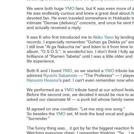
We were both huge
YMO
fans, but K was even more of a
He was endlessly curious and knew a great deal about
A
devoted fan. He even traveled somewhere in Hokkaido t
intimate "Demae (delivery)" concerts, and once he sent 
and actually received a reply.
It was K who first introduced me to
Akiko Yano
by lendin
records. I especially remember "Gohan ga Dekita yo" an
I still love "Ai ga Nakucha ne" and listen to it from time t
album, "O.S.O.S.", is wonderful too. I don't think I fully a
brilliance of "Ramen Tabetai" until I was a little older an
life experience.
Both K and I loved
YMO
, so we started a
YMO
tribute ba
admired
Ryuichi Sakamoto
— "The Professor" — I played 
Haruomi Hosono
's part. I can't even remember now wh
We performed as a
YMO
tribute band at our school festi
Before the second one, we decided it would be nice to ad
asked our classmate M — a punk kid whose family owned
M agreed on one condition: "Let me sing one song."
So besides the
YMO
set, M took the lead vocal and guit
"Surrender."
The funny thing was... it got by far the biggest reaction 
Watching everyone cheer, I remember thinking, "So... I 