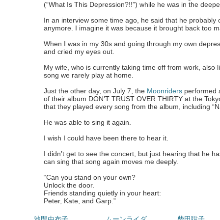
(“What Is This Depression?!!”) while he was in the deepe
In an interview some time ago, he said that he probably c
anymore. I imagine it was because it brought back too 
When I was in my 30s and going through my own depressi
and cried my eyes out.
My wife, who is currently taking time off from work, also li
song we rarely play at home.
Just the other day, on July 7, the
Moonriders
performed a
of their album DON’T TRUST OVER THIRTY at the Tokyo 
that they played every song from the album, including 
He was able to sing it again.
I wish I could have been there to hear it.
I didn’t get to see the concert, but just hearing that he
can sing that song again moves me deeply.
“Can you stand on your own?
Unlock the door.
Friends standing quietly in your heart:
Peter, Kate, and Garp.”
池間由布子
ムーンライダ...
柴田聡子