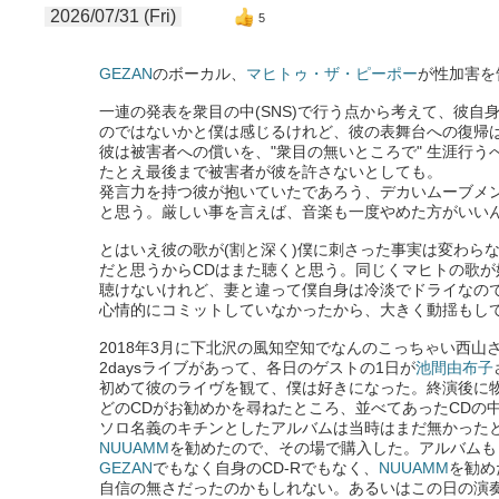
2026/07/31 (Fri)
5
GEZAN
のボーカル、
マヒトゥ・ザ・ピーポー
が性加害を
一連の発表を衆目の中(SNS)で行う点から考えて、彼自
のではないかと僕は感じるけれど、彼の表舞台への復帰は
彼は被害者への償いを、"衆目の無いところで" 生涯行う
たとえ最後まで被害者が彼を許さないとしても。
発言力を持つ彼が抱いていたであろう、デカいムーブメ
と思う。厳しい事を言えば、音楽も一度やめた方がいい
とはいえ彼の歌が(割と深く)僕に刺さった事実は変わら
だと思うからCDはまた聴くと思う。同じくマヒトの歌
聴けないけれど、妻と違って僕自身は冷淡でドライなの
心情的にコミットしていなかったから、大きく動揺もし
2018年3月に下北沢の風知空知でなんのこっちゃい西山
2daysライブがあって、各日のゲストの1日が
池間由布子
初めて彼のライヴを観て、僕は好きになった。終演後に
どのCDがお勧めかを尋ねたところ、並べてあったCDの
ソロ名義のキチンとしたアルバムは当時はまだ無かった
NUUAMM
を勧めたので、その場で購入した。アルバムも
GEZAN
でもなく自身のCD-Rでもなく、
NUUAMM
を勧め
自信の無さだったのかもしれない。あるいはこの日の演