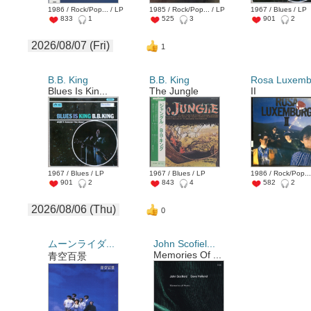
1986 / Rock/Pop... / LP
1985 / Rock/Pop... / LP
1967 / Blues / LP
833
1
525
3
901
2
2026/08/07 (Fri)
1
B.B. King
B.B. King
Rosa Luxembu
Blues Is Kin...
The Jungle
II
1967 / Blues / LP
1967 / Blues / LP
1986 / Rock/Pop...
901
2
843
4
582
2
2026/08/06 (Thu)
0
ムーンライダ...
John Scofiel...
Memories Of ...
青空百景