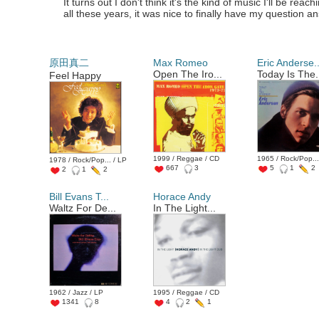
It turns out I don't think it's the kind of music I'll be reach
all these years, it was nice to finally have my question
原田真二
Max Romeo
Eric Anderse..
Open The Iro...
Today Is The.
Feel Happy
1999 / Reggae / CD
1965 / Rock/Pop...
1978 / Rock/Pop... / LP
667
3
5
1
2
2
1
2
Bill Evans T...
Horace Andy
Waltz For De...
In The Light...
1962 / Jazz / LP
1995 / Reggae / CD
1341
8
4
2
1