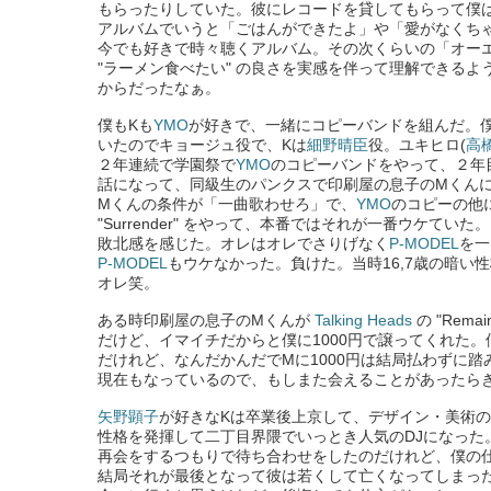
もらったりしていた。彼にレコードを貸してもらって僕
アルバムでいうと「ごはんができたよ」や「愛がなくち
今でも好きで時々聴くアルバム。その次くらいの「オー
"ラーメン食べたい" の良さを実感を伴って理解できる
からだったなぁ。
僕もKも
YMO
が好きで、一緒にコピーバンドを組んだ。僕
いたのでキョージュ役で、Kは
細野晴臣
役。ユキヒロ(
高
２年連続で学園祭で
YMO
のコピーバンドをやって、２年
話になって、同級生のパンクスで印刷屋の息子のMくん
Mくんの条件が「一曲歌わせろ」で、
YMO
のコピーの他
"Surrender" をやって、本番ではそれが一番ウケてい
敗北感を感じた。オレはオレでさりげなく
P-MODEL
を一
P-MODEL
もウケなかった。負けた。当時16,7歳の暗い
オレ笑。
ある時印刷屋の息子のMくんが
Talking Heads
の "Remai
だけど、イマイチだからと僕に1000円で譲ってくれた。
だけれど、なんだかんだでMに1000円は結局払わずに
現在もなっているので、もしまた会えることがあったらき
矢野顕子
が好きなKは卒業後上京して、デザイン・美術
性格を発揮して二丁目界隈でいっとき人気のDJになった
再会をするつもりで待ち合わせをしたのだけれど、僕の
結局それが最後となって彼は若くして亡くなってしまっ