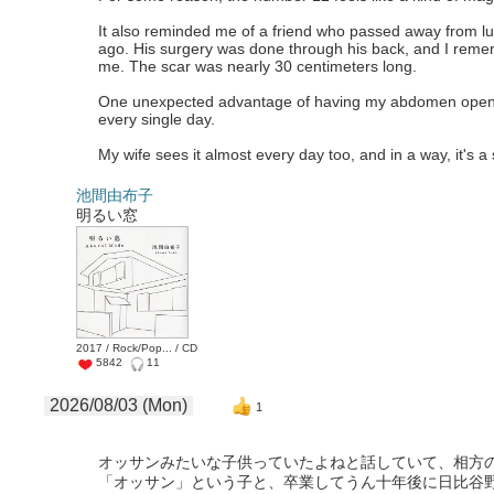
It also reminded me of a friend who passed away from l
ago. His surgery was done through his back, and I reme
me. The scar was nearly 30 centimeters long.
One unexpected advantage of having my abdomen opened
every single day.
My wife sees it almost every day too, and in a way, it's a
池間由布子
明るい窓
2017 / Rock/Pop... / CD
5842
11
2026/08/03 (Mon)
1
オッサンみたいな子供っていたよねと話していて、相方
「オッサン」という子と、卒業してうん十年後に日比谷