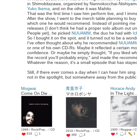
in Shimokitazawa, organized by Nannokocchai-Nishiyam
Yuko Ikema
, and on the other it was Mahito.
That was the first time I saw him perform live, and I im
After the show, I went to the merch table planning to buy
which one he would recommend. Instead of pointing me 
releases (I don't think he had a proper solo album out 
People yet), he picked
NUUAMM
, the duo he had with
Ic
So I bought it on the spot, and it turned out to be a wond
I've often thought about why he recommended
NUUAM
or one of his own CD-Rs. Maybe it reflected a certain mo
confidence. Or maybe he simply thought, "If you liked wha
the record you'll probably enjoy," and made the recomme
Whatever the reason, it's a small episode that has staye
Still, if there ever comes a day when I can hear him sin
not in the spotlight, but somewhere away from the public 
Mogwai
青葉市子
Horace Andy
Come On Die ...
In The Light..
マホロボシヤ
1999 / Rock/Pop... / CD
1995 / Reggae / 
2016 / Rock/Pop... / CD
618
1
4
2
1
389
3