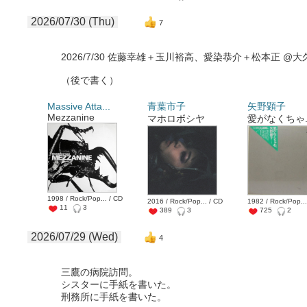
2026/07/30 (Thu)
7
2026/7/30 佐藤幸雄＋玉川裕高、愛染恭介＋松本正 @
（後で書く）
Massive Atta...
青葉市子
矢野顕子
Mezzanine
マホロボシヤ
愛がなくちゃ..
1998 / Rock/Pop... / CD
2016 / Rock/Pop... / CD
1982 / Rock/Pop...
11
3
389
3
725
2
2026/07/29 (Wed)
4
三鷹の病院訪問。
シスターに手紙を書いた。
刑務所に手紙を書いた。