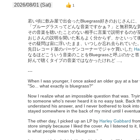
2026/08/01 (Sat)
1
若い頃に飲み屋で出会ったBluegrass好きのおじさんに、
「ブルーグラスってどんな音楽ですかぁ？」と無邪気な
その音楽を聴いたことのない相手に言葉で説明するのが
おじさんの説明を聞いた私もよく分からず、かといって
その疑問は宙に浮いたまま、いつしか忘れ去られていた
先日レコード屋のバーゲンコーナーでジャケ買いした
Ha
なるほどこういう音楽のことをBluegrassと呼ぶのか
好んで聴くタイプの音楽ではなかったけれど ...。
---
When I was younger, I once asked an older guy at a bar 
"So... what exactly is bluegrass?"
Now I realize what an impossible question that was. Tryin
to someone who's never heard it is no easy task. Back the
understand his answer, and I never bothered to look into 
stayed somewhere in the back of my mind until I eventuall
The other day, I picked up an LP by
Harley Gabbard
from
store simply because I liked the cover. As I listened to it, I
is what people mean by bluegrass."