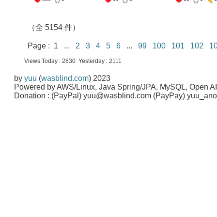
（全 5154 件）
Page : 1 ...
2
3
4
5
6
...
99
100
101
102
1
Views Today : 2830 Yesterday : 2111
by
yuu
(
wasblind.com
) 2023
Powered by AWS/Linux, Java Spring/JPA, MySQL, Open A
Donation : (PayPal) yuu@wasblind.com (PayPay) yuu_a