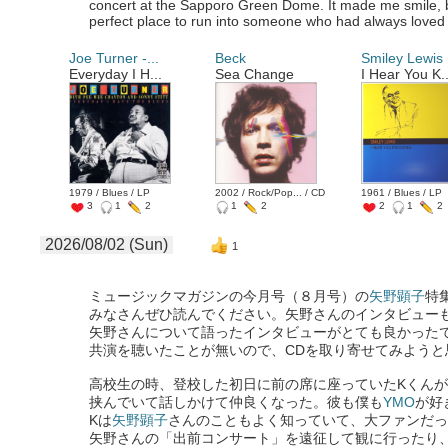
concert at the Sapporo Green Dome. It made me smile, 
perfect place to run into someone who had always loved
Joe Turner -...
Beck
Smiley Lewis
Everyday I H...
Sea Change
I Hear You K..
1979 / Blues / LP
2002 / Rock/Pop... / CD
1961 / Blues / LP
3
1
2
1
2
2
1
2
2026/08/02 (Sun)
1
ミュージックマガジンの今月号（８月号）の
矢野顕子
特
みなさんぜひ読んでください。矢野さんのインタビュー
矢野さんについて語ったインタビューがとても良かった
共演を聴いたことが無いので、CDを取り寄せてみようと
高校生の時、登校した初日に前の席に座っていたKくん
挟んでいて話しかけて仲良くなった。彼も僕も
YMO
が好
Kは
矢野顕子
さんのこともよく知っていて、大ファンだ
矢野さんの「出前コンサート」を遠征して観に行ったり