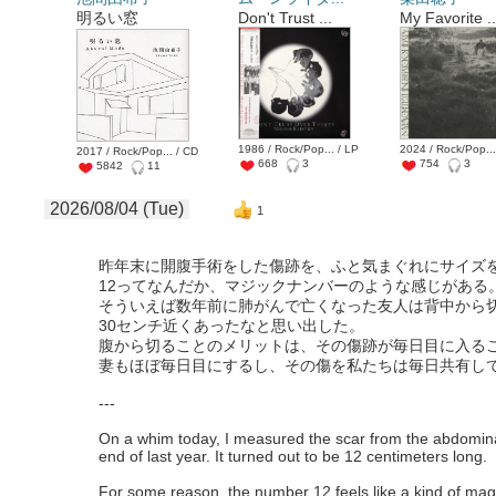
明るい窓
Don't Trust ...
My Favorite ..
1986 / Rock/Pop... / LP
2024 / Rock/Pop...
2017 / Rock/Pop... / CD
668
3
754
3
5842
11
2026/08/04 (Tue)
1
昨年末に開腹手術をした傷跡を、ふと気まぐれにサイズを
12ってなんだか、マジックナンバーのような感じがある
そういえば数年前に肺がんで亡くなった友人は背中から
30センチ近くあったなと思い出した。
腹から切ることのメリットは、その傷跡が毎日目に入る
妻もほぼ毎日目にするし、その傷を私たちは毎日共有し
---
On a whim today, I measured the scar from the abdomina
end of last year. It turned out to be 12 centimeters long.
For some reason, the number 12 feels like a kind of ma