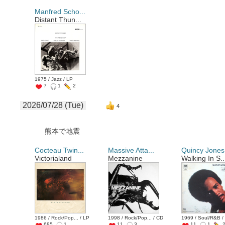
Manfred Scho...
Distant Thun...
1975 / Jazz / LP
7
1
2
2026/07/28 (Tue)
4
熊本で地震
Cocteau Twin...
Massive Atta...
Quincy Jones
Victorialand
Mezzanine
Walking In S..
1986 / Rock/Pop... / LP
1998 / Rock/Pop... / CD
1969 / Soul/R&B /
685
1
11
3
11
1