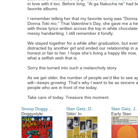
in love with it too. Before long, "Ai ga Nakucha ne" had
favorite albums.
I remember telling her that my favorite song was "Donn
Donna Toki mo." That Valentine's Day, she gave me a h
with those lyrics written across the top in white chocola
messy handwriting. I still remember it fondly.
We stayed together for a while after graduation, but eve
distracted by another girl and ended our relationship in 
honest or fair to her. I hope she's living a happy life now,
what a selfish wish that is.
Sorry this turned into such a melancholy story.
As we get older, the number of people we'd like to see 
will—keeps growing. That's why I want to be as sincere a
people who are in front of me today.
Take care of today. Treasure this moment.
Snoop Doggy ...
Stan Getz, D...
Stan Getz, J..
Doggystyle
Sittin' In
Early Stan