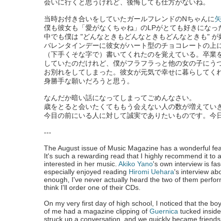
会いに行くと思うけれど、後悔しても仕方がないね。
当時お付き合いをしていたガールフレンドのNちゃんに
僕も彼女も「愛がなくちゃね」のLPがとても好きになっ
中でも僕は "どんなときもどんなときもどんなときも" 
バレンタインデーに彼女がハート型のチョコレートの上
（下手くそな字で）書いてくれたのを覚えている。卒業
していたのだけれど、僕がフラフラっと他の女の子にう
お別れをしてしまった。彼女が元気で幸せに暮らしてく
身勝手な願いだろうと思う。
なんだか暗い話になってしまってごめんなさい。
歳をとると会いたくてももう会えない人の数が増えてい
今目の前にいる人に対して誠実でありたいものです。今
---
The August issue of Music Magazine has a wonderful fe
It's such a rewarding read that I highly recommend it to
interested in her music.
Akiko Yano
's own interview is fas
especially enjoyed reading
Hiromi Uehara
's interview ab
enough, I've never actually heard the two of them perfor
think I'll order one of their CDs.
On my very first day of high school, I noticed that the boy 
of me had a magazine clipping of
Guernica
tucked inside
struck up a conversation, and we quickly became friends