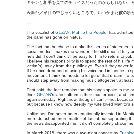
キチンと相手を見てのチョイスだったのかもしれない。
表舞台／衆目の中じゃないところで、いつかまた彼の歌
---
The vocalist of
GEZAN
,
Mahito the People
, has admitted
the band has gone on hiatus.
The fact that he chose to make this series of statement
social media—makes me wonder if he still doesn't fully u
he's did. I don't think it'll be easy for him to return to pu
I believe his responsibility is to spend the rest of his li
victim(s), away from the public eye. Even if they never fo
If he once dreamed of using his voice and influence to sp
movement, I think he needs to let go of that dream. To b
should step away from making music altogether, at least 
That said, the fact remains that his songs spoke to me on a 
think
GEZAN
's latest album is their masterpiece, and I im
again someday. Right now, though, I can't—not because
but because I know how deeply my wife loved Mahito's s
Unlike her, I've never been emotionally invested in Mahi
more detached, more matter-of-fact about separating the 
the news disappointed me, it didn't completely shake me
In March 2018, there was a two-night concert by
Fuchiga