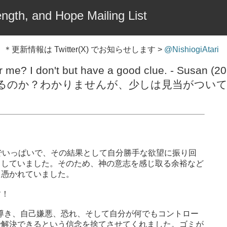
ngth, and Hope Mailing List
＊更新情報は Twitter(X) でお知らせします >
@NishiogiAtari
r me? I don't but have a good clue. - Susan (20
るのか？わかりませんが、少しは見当がつい
でいっぱいで、その結果として自分勝手な欲望に振り回
としていました。そのため、神の意志を感じ取る余裕など
り憑かれていました。
す！
導き、自己嫌悪、恐れ、そして自分が何でもコントロー
で解決できるという信念を捨てさせてくれました。ゴミが