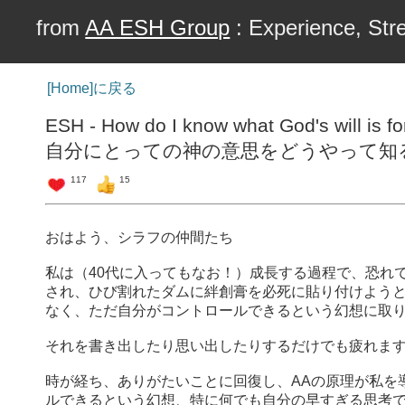
from
AA ESH Group
: Experience, Stre
[Home]に戻る
ESH - How do I know what God's will is fo
自分にとっての神の意思をどうやって知
117
15
おはよう、シラフの仲間たち
私は（40代に入ってもなお！）成長する過程で、恐れ
され、ひび割れたダムに絆創膏を必死に貼り付けよう
なく、ただ自分がコントロールできるという幻想に取
それを書き出したり思い出したりするだけでも疲れま
時が経ち、ありがたいことに回復し、AAの原理が私を
ルできるという幻想、特に何でも自分の早すぎる思考