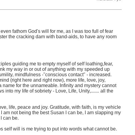
even fathom God's will for me, as I was too full of fear
laster the cracking dam with band-aids, to have any room
ples guiding me to empty myself of self loathing,fear,
 think my way in or out of anything with my speeded up
mility, mindfulness -"conscious contact" - increased.
nd (right here and right now), more life, love, joy,
a name for the unnameable. Infinity and mystery cannot
nto my life of sobriety - Love, Life, Unity,....... all the
ve, life, peace and joy. Gratitude, with faith, is my vehicle
 I am not being the best Susan I can be, I am slapping my
 I can be.
elf will is me trying to put into words what cannot be.