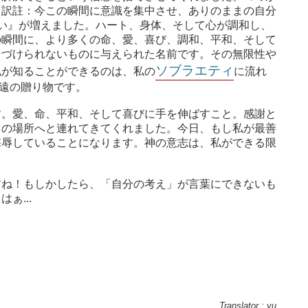
（訳註：今この瞬間に意識を集中させ、ありのままの自分
合い』が増えました。ハート、身体、そして心が調和し、
の瞬間に、より多くの命、愛、喜び、調和、平和、そして
名づけられないものに与えられた名前です。その無限性や
ソブラエティ
私が知ることができるのは、私の
に流れ
る永遠の贈り物です。
す。愛、命、平和、そして喜びに手を伸ばすこと。感謝と
この場所へと連れてきてくれました。今日、もし私が最善
侮辱していることになります。神の意志は、私ができる限
すね！もしかしたら、「自分の考え」が言葉にできないも
ぁ...
Translator : yu