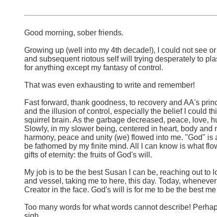
Good morning, sober friends.
Growing up (well into my 4th decade!), I could not see or 
and subsequent riotous self will trying desperately to p
for anything except my fantasy of control.
That was even exhausting to write and remember!
Fast forward, thank goodness, to recovery and AA's princi
and the illusion of control, especially the belief I could
squirrel brain. As the garbage decreased, peace, love, hu
Slowly, in my slower being, centered in heart, body and mi
harmony, peace and unity (we) flowed into me. "God" is 
be fathomed by my finite mind. All I can know is what flows i
gifts of eternity: the fruits of God's will.
My job is to be the best Susan I can be, reaching out to lo
and vessel, taking me to here, this day. Today, whenever
Creator in the face. God's will is for me to be the best me
Too many words for what words cannot describe! Perhaps s
sigh