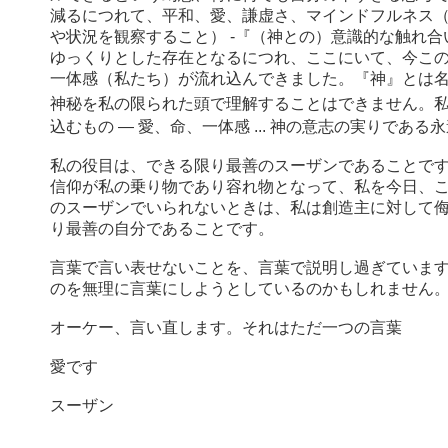
減るにつれて、平和、愛、謙虚さ、マインドフルネス
や状況を観察すること） -『（神との）意識的な触れ
ゆっくりとした存在となるにつれ、ここにいて、今こ
一体感（私たち）が流れ込んできました。『神』とは
神秘を私の限られた頭で理解することはできません。
込むもの — 愛、命、一体感 ... 神の意志の実りであ
私の役目は、できる限り最善のスーザンであることで
信仰が私の乗り物であり容れ物となって、私を今日、
のスーザンでいられないときは、私は創造主に対して
り最善の自分であることです。
言葉で言い表せないことを、言葉で説明し過ぎていま
のを無理に言葉にしようとしているのかもしれません。は
オーケー、言い直します。それはただ一つの言葉
愛です
スーザン