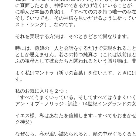
に直面したとき、神様のできるだけ近くにいることが
に学んだ本当の真実は、「すべての力を持つ唯一の存
そしていつでも、その神様を見いだせるように祈って
スト・シング）」なのです。
それを実現する方法は、そのときどきで異なります。
時には、孫娘の一人と会話をするだけで実現されるこ
としか思えません。若さの持つ純真さ（これは以前ほど
ふの祖母として彼女たちと関われるという贈り物は、
よく私はマントラ（祈りの言葉）を使います。ときに
す。
私のお気に入りを２つ：
「すべてうまくいっている。そしてすべてはうまくい
アン・オブ・ノリッジ - 訳註：14世紀イングランドの
イエス様、私はあなたを信頼します…すべてをおまかせ
ク神父）
なぜなら、私が追い詰められると、頭の中がぐるぐる