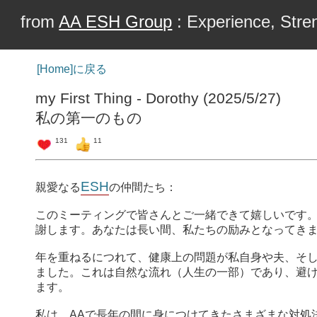
from
AA ESH Group
: Experience, Stren
[Home]に戻る
my First Thing - Dorothy (2025/5/27)
私の第一のもの
131
11
ESH
親愛なる
の仲間たち：
このミーティングで皆さんとご一緒できて嬉しいです
謝します。あなたは長い間、私たちの励みとなってき
年を重ねるにつれて、健康上の問題が私自身や夫、そ
ました。これは自然な流れ（人生の一部）であり、避
ます。
私は、AAで長年の間に身につけてきたさまざまな対処