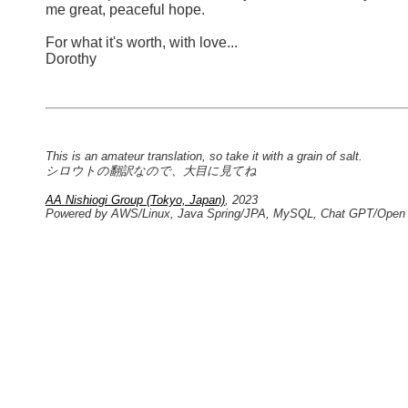
me great, peaceful hope.
For what it's worth, with love...
Dorothy
This is an amateur translation, so take it with a grain of salt.
シロウトの翻訳なので、大目に見てね
AA Nishiogi Group (Tokyo, Japan)
, 2023
Powered by AWS/Linux, Java Spring/JPA, MySQL, Chat GPT/Open