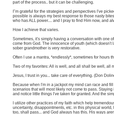
part of the process.. but it can be challenging.
I"m grateful for the strategies and perspectives I've pic
possible is always my best response to those nasty bites. 
who has ALL power.... and I pray to find Him now, and al
How I achieve that varies.
Sometimes, it's simply having a conversation with one of
come from God. The innocence of youth (which doesn't last
sober grandmother is very restorative.
Often I use a mantra, *endlessly*, sometimes for hours t
Two of my favorites: All is well, and all shall be well, all
Jesus, I trust in you... take care of everything. (Don Doli
Because when I'm in a jackpot my mind can race and fill 
scenarios that will most likely not come to pass. Staying 
and notice little things I've taken for granted. And the si
I utilize other practices of my faith which help tremendous
uncertainty, disappointments, etc. in this physical world, I
too, shall pass... and God always has this. His ways aren't 