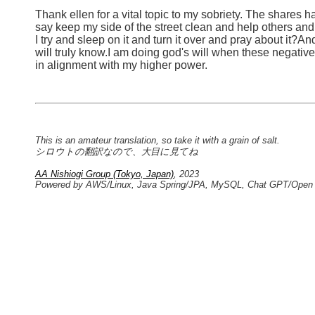
Thank ellen for a vital topic to my sobriety. The shares 
say keep my side of the street clean and help others and do
I try and sleep on it and turn it over and pray about it?An
will truly know.I am doing god's will when these negative
in alignment with my higher power.
This is an amateur translation, so take it with a grain of salt.
シロウトの翻訳なので、大目に見てね
AA Nishiogi Group (Tokyo, Japan)
, 2023
Powered by AWS/Linux, Java Spring/JPA, MySQL, Chat GPT/Open