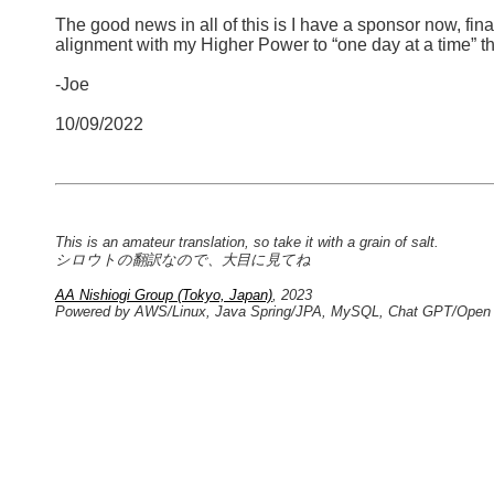
The good news in all of this is I have a sponsor now, fin
alignment with my Higher Power to “one day at a time” th
-Joe
10/09/2022
This is an amateur translation, so take it with a grain of salt.
シロウトの翻訳なので、大目に見てね
AA Nishiogi Group (Tokyo, Japan)
, 2023
Powered by AWS/Linux, Java Spring/JPA, MySQL, Chat GPT/Open