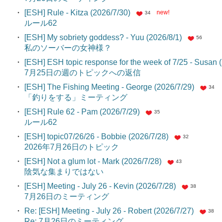
・
[ESH] Rule - Kitza (2026/7/30)
new!
34
ルール62
・
[ESH] My sobriety goddess? - Yuu (2026/8/1)
56
私のソーバーの女神様？
・
[ESH] ESH topic response for the week of 7/25 - Susan 
7月25日の週のトピックへの返信
・
[ESH] The Fishing Meeting - George (2026/7/29)
34
「釣りをする」ミーティング
・
[ESH] Rule 62 - Pam (2026/7/29)
35
ルール62
・
[ESH] topic07/26/26 - Bobbie (2026/7/28)
32
2026年7月26日のトピック
・
[ESH] Not a glum lot - Mark (2026/7/28)
43
陰気な集まりではない
・
[ESH] Meeting - July 26 - Kevin (2026/7/28)
38
7月26日のミーティング
・
Re: [ESH] Meeting - July 26 - Robert (2026/7/27)
38
Re: 7月26日のミーティング