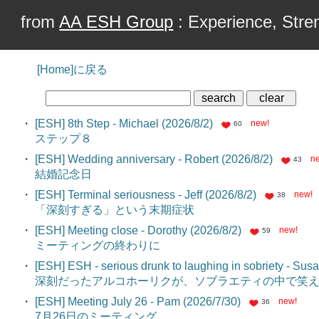
from
AA ESH Group
: Experience, Stren
[Home]に戻る
・
[ESH] 8th Step - Michael (2026/8/2)
new!
60
ステップ８
・
[ESH] Wedding anniversary - Robert (2026/8/2)
n
43
結婚記念日
・
[ESH] Terminal seriousness - Jeff (2026/8/2)
new!
38
「深刻すぎる」という末期症状
・
[ESH] Meeting close - Dorothy (2026/8/2)
new!
59
ミーティングの終わりに
・
[ESH] ESH - serious drunk to laughing in sobriety - Sus
深刻だったアルコホーリクが、ソブラエティの中で笑
・
[ESH] Meeting July 26 - Pam (2026/7/30)
new!
36
7月26日のミーティング