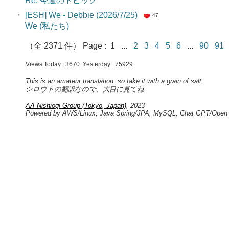
Re: 今週のトピック
・
[ESH] We - Debbie (2026/7/25)
47
We (私たち)
（全 2371 件） Page : 1 ...
2
3
4
5
6
...
90
9
Views Today : 3670 Yesterday : 75929
This is an amateur translation, so take it with a grain of salt.
シロウトの翻訳なので、大目に見てね
AA Nishiogi Group (Tokyo, Japan)
, 2023
Powered by AWS/Linux, Java Spring/JPA, MySQL, Chat GPT/Open