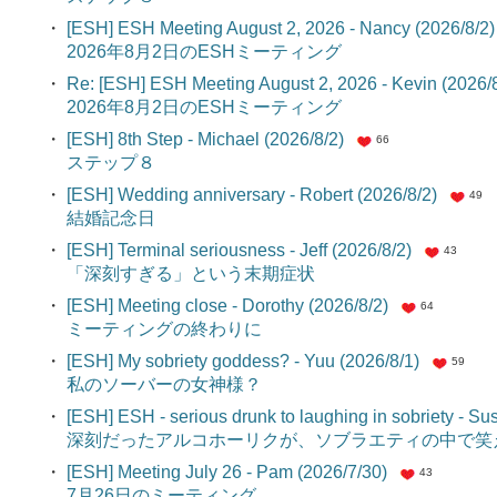
・
[ESH] ESH Meeting August 2, 2026 - Nancy (2026/8/2)
2026年8月2日のESHミーティング
・
Re: [ESH] ESH Meeting August 2, 2026 - Kevin (2026/8
2026年8月2日のESHミーティング
・
[ESH] 8th Step - Michael (2026/8/2)
66
ステップ８
・
[ESH] Wedding anniversary - Robert (2026/8/2)
49
結婚記念日
・
[ESH] Terminal seriousness - Jeff (2026/8/2)
43
「深刻すぎる」という末期症状
・
[ESH] Meeting close - Dorothy (2026/8/2)
64
ミーティングの終わりに
・
[ESH] My sobriety goddess? - Yuu (2026/8/1)
59
私のソーバーの女神様？
・
[ESH] ESH - serious drunk to laughing in sobriety - Su
深刻だったアルコホーリクが、ソブラエティの中で
・
[ESH] Meeting July 26 - Pam (2026/7/30)
43
7月26日のミーティング