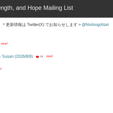
ngth, and Hope Mailing List
＊更新情報は Twitter(X) でお知らせします >
@NishiogiAtari
new!
- Susan (2026/8/9)
new!
24
!