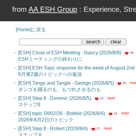
from
AA ESH Group
: Experience, Stre
[Home]に戻る
・
[ESH] Close of ESH Meeting - Nancy (2026/8/9)
39
ESHミーティングの終わりに
・
[ESH] ESH Topic response for the week of August 2nd 
8月第2週のトピックへの返信
・
[ESH] Tango and Tangle - George (2026/8/5)
new
26
タンゴを踊るのも、もつれさせるのも
・
[ESH] Step 8 - Dominic (2026/8/5)
new!
24
ステップ8
・
[ESH] topic 08/02/26 - Bobbie (2026/8/4)
new!
32
2026年8月2日のトピック
・
[ESH] Step 8 - Robert (2026/8/4)
new!
27
ステップ８