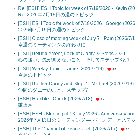
・
Re: [ESH] ESH Topic for week of 7/19/2026 - Kevin (20
Re: 2026年7月19日の週のトピック
・
[ESH] ESH Topic for week of 7/19/2026 - George (2026
2026年7月19日の週のトピック
・
[ESH] Close of meeting week of July 7 - Pam (2026/7/1
今週のミーティングの終わりに
・
[ESH] Befuddlement, Lack of Clarity, & Steps 3 & 11 - 
心の迷い、先が見えないこと、そしてステップ3と1
・
[ESH] Weekly Topic - Laurie (2026/7/19)
85
今週のトピック
・
[ESH] Brother Danny and Step 7 - Michael (2026/7/18)
仲間のダニーのこと、ステップ7
・
[ESH] Humble - Chuck (2026/7/18)
69
謙虚さ
・
[ESH] ESH - Meeting of 13 July 2026 - Anniversary an
2026年7月13日のミーティング ― バースデーとス
・
[ESH] The Channel of Peace - Jeff (2026/7/17)
56