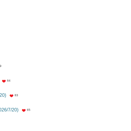
9
64
20)
83
026/7/20)
65