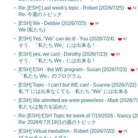
・
Re: [ESH] Last week's topic - Robert (2026/7/25)
52
Re: 今週のトピック
・
[ESH] We - Debbie (2026/7/25)
50
We (私たち)
・
[ESH] Yes, "We" can do it! - Yuu (2026/7/24)
97
そう、「私たち We」には出来る！
・
[ESH] yes, we can! - Dorothy (2026/7/23)
66
そう、「私たち We」には出来る！
・
[ESH] ESH - the WE program - Susan (2026/7/23)
7
「私たち We」のプログラム
・
[ESH] Topic - I can’t but WE can! - Suanne (2026/7/22)
私 "I" には出来なくても、私たち "We" には出来る
・
[ESH] We admitted we were powerless - Mark (2026/7/
私たちは無力を認めた
・
Re: [ESH] ESH Topic for week of 7/19/2026 - Nancy (2
Re: 2026年7月19日の週のトピック
・
[ESH] Virtual medallion - Robert (2026/7/20)
70
ヴァーチャル・メダル