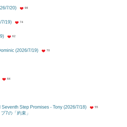
26/7/20)
98
/7/19)
74
9)
62
Dominic (2026/7/19)
70
1
64
d Seventh Step Promises - Tony (2026/7/18)
55
テップ7の「約束」