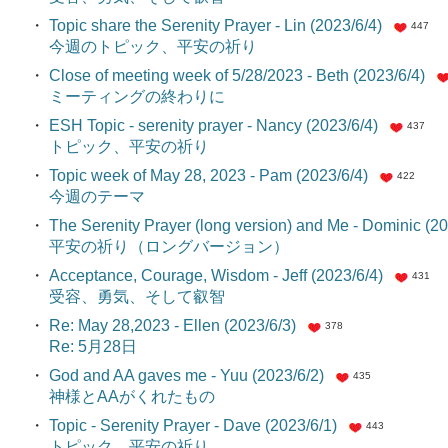
・
Topic share the Serenity Prayer - Lin (2023/6/4)
447
今週のトピック、平安の祈り
・
Close of meeting week of 5/28/2023 - Beth (2023/6/4)
ミーティングの終わりに
・
ESH Topic - serenity prayer - Nancy (2023/6/4)
437
トピック、平安の祈り
・
Topic week of May 28, 2023 - Pam (2023/6/4)
422
今週のテーマ
・
The Serenity Prayer (long version) and Me - Dominic (20
平安の祈り（ロングバージョン）
・
Acceptance, Courage, Wisdom - Jeff (2023/6/4)
431
受容、勇気、そして叡智
・
Re: May 28,2023 - Ellen (2023/6/3)
378
Re: 5月28日
・
God and AA gaves me - Yuu (2023/6/2)
435
神様とAAがくれたもの
・
Topic - Serenity Prayer - Dave (2023/6/1)
443
トピック、平安の祈り