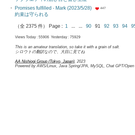
・
Promises fulfilled - Mark (2023/5/28)
447
約束は守られる
（全 2375 件） Page :
1
... ...
90
91
92
93
94
9
Views Today : 55906 Yesterday : 75929
This is an amateur translation, so take it with a grain of salt.
シロウトの翻訳なので、大目に見てね
AA Nishiogi Group (Tokyo, Japan)
, 2023
Powered by AWS/Linux, Java Spring/JPA, MySQL, Chat GPT/Open