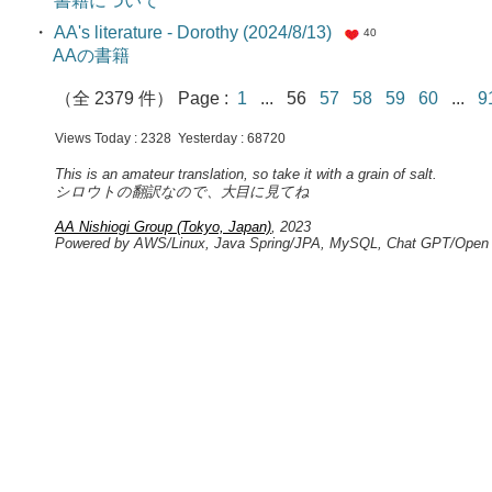
書籍について
・
AA's literature - Dorothy (2024/8/13)
40
AAの書籍
（全 2379 件） Page :
1
... 56
57
58
59
60
...
Views Today : 2328 Yesterday : 68720
This is an amateur translation, so take it with a grain of salt.
シロウトの翻訳なので、大目に見てね
AA Nishiogi Group (Tokyo, Japan)
, 2023
Powered by AWS/Linux, Java Spring/JPA, MySQL, Chat GPT/Open