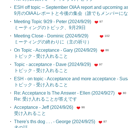
・
ESH off topic -- September OIAA report and upcoming a
9月のOIAAレポートと今後の集会（誰でもメンバーに
・
Meeting Topic 9/29 - Peter (2024/9/29)
97
ミーティングのトピック、9月29日
・
Meeting Close - Dominic (2024/9/29)
102
ミーティングの終わりに（主の祈り）
・
On Topic - Acceptance - Gary (2024/9/29)
86
トピック - 受け入れること
・
Topic - acceptance - Dave (2024/9/29)
97
トピック - 受け入れること
・
ESH - on topic - Acceptance and more acceptance - Sus
トピック - 受け入れること
・
Re: Acceptance Is The Answer - Ellen (2024/9/27)
80
Re: 受け入れることが答えです
・
Acceptance - Jeff (2024/9/26)
96
受け入れること
・
There's ths dog . . . - George (2024/9/25)
87
犬の話