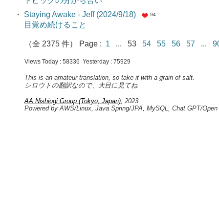
トピックの分かち合い
・
Staying Awake - Jeff (2024/9/18)
94
目覚め続けること
（全 2375 件） Page :
1
... 53
54
55
56
57
...
Views Today : 58336 Yesterday : 75929
This is an amateur translation, so take it with a grain of salt.
シロウトの翻訳なので、大目に見てね
AA Nishiogi Group (Tokyo, Japan)
, 2023
Powered by AWS/Linux, Java Spring/JPA, MySQL, Chat GPT/Open