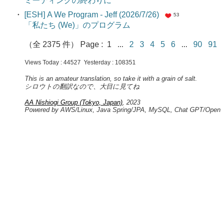
ミーティングの終わりに
・
[ESH] A We Program - Jeff (2026/7/26)
53
「私たち (We)」のプログラム
（全 2375 件） Page : 1 ...
2
3
4
5
6
...
90
9
Views Today : 44527 Yesterday : 108351
This is an amateur translation, so take it with a grain of salt.
シロウトの翻訳なので、大目に見てね
AA Nishiogi Group (Tokyo, Japan)
, 2023
Powered by AWS/Linux, Java Spring/JPA, MySQL, Chat GPT/Open