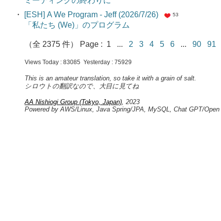
ミーティングの終わりに
・
[ESH] A We Program - Jeff (2026/7/26)
53
「私たち (We)」のプログラム
（全 2375 件） Page : 1 ...
2
3
4
5
6
...
90
9
Views Today : 83085 Yesterday : 75929
This is an amateur translation, so take it with a grain of salt.
シロウトの翻訳なので、大目に見てね
AA Nishiogi Group (Tokyo, Japan)
, 2023
Powered by AWS/Linux, Java Spring/JPA, MySQL, Chat GPT/Open