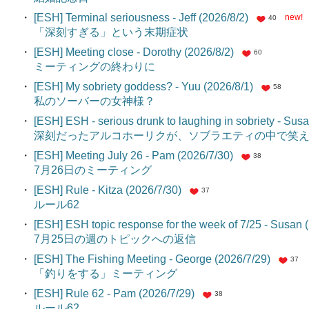
・
[ESH] Terminal seriousness - Jeff (2026/8/2)
new!
40
「深刻すぎる」という末期症状
・
[ESH] Meeting close - Dorothy (2026/8/2)
60
ミーティングの終わりに
・
[ESH] My sobriety goddess? - Yuu (2026/8/1)
58
私のソーバーの女神様？
・
[ESH] ESH - serious drunk to laughing in sobriety - Sus
深刻だったアルコホーリクが、ソブラエティの中で笑
・
[ESH] Meeting July 26 - Pam (2026/7/30)
38
7月26日のミーティング
・
[ESH] Rule - Kitza (2026/7/30)
37
ルール62
・
[ESH] ESH topic response for the week of 7/25 - Susan 
7月25日の週のトピックへの返信
・
[ESH] The Fishing Meeting - George (2026/7/29)
37
「釣りをする」ミーティング
・
[ESH] Rule 62 - Pam (2026/7/29)
38
ルール62